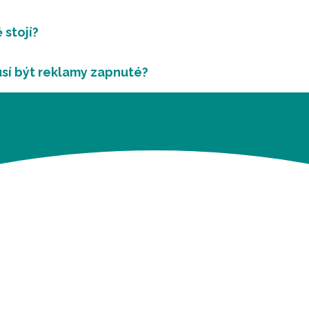
 stojí?
sí být reklamy zapnuté?
ŽETE BÝT VIDĚT?
INSTAGRAM
EBOOK