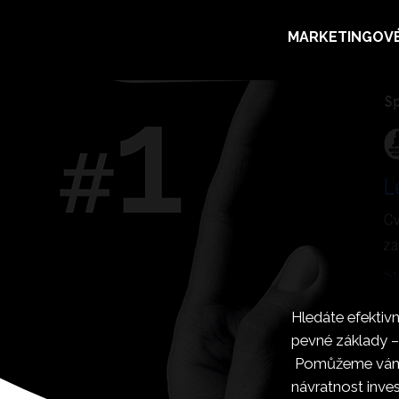
MARKETINGOVÉ
TVOŘ
Hledáte efektiv
pevné základy – 
Pomůžeme vám z
návratnost inves