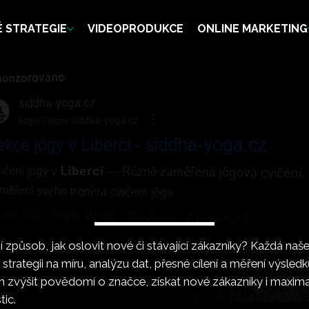
 STRATEGIE
VIDEOPRODUKCE
ONLINE MARKETING
ÍME KAMPANĚ, KTERÉ FUNGUJÍ
ní způsob, jak oslovit nové či stávající zákazníky? Každá n
strategii na míru, analýzu dat, přesné cílení a měření výsledk
výšit povědomí o značce, získat nové zákazníky i maxima
tic.