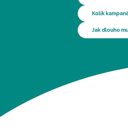
Kolik kampaně
Jak dlouho mu
KDE MŮ
FAC