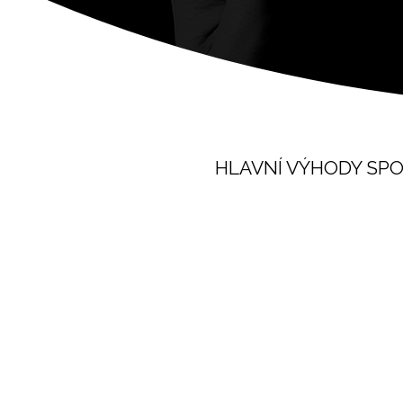
HLAVNÍ VÝHODY SPO
Cíle a výsledky
Sledujeme výkon a optimalizujeme
každou kampaň.