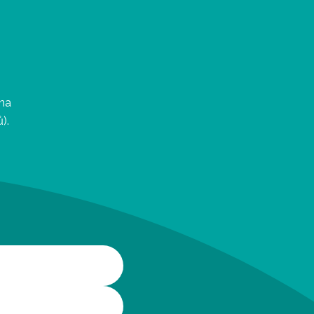
 na
).