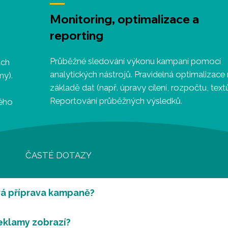
Monitoring, optimalizace a
reporting
Průběžné sledování výkonu kampaní pomocí
ách
analytických nástrojů. Pravidelná optimalizace
my).
základě dat (např. úpravy cílení, rozpočtu, textů
Reportování průběžných výsledků.
vého
ČASTÉ DOTAZY
vá příprava kampaně?
eklamy zobrazí?