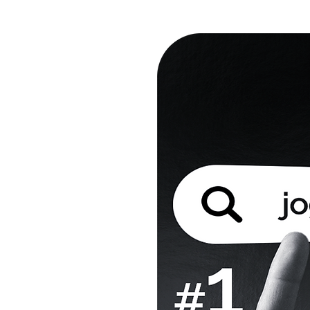
ČÍT?
e plány, které by jste
arma
s marketingovým
á práce na vašich
Povinné)