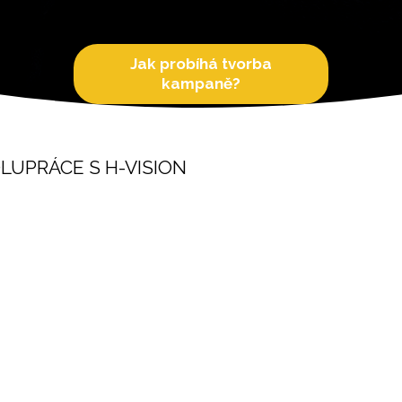
Jak probíhá tvorba
kampaně?
LUPRÁCE S H-VISION
Vícekanálový přístup
Ko
Zajistíme kampaně napříč několika kanály,
Zaj
aby měly větší účinek.
pod