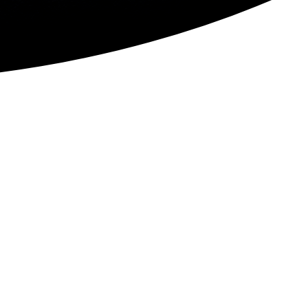
mplexní přístup
istíme reklamní texty, fotky, grafické
klady i videa.