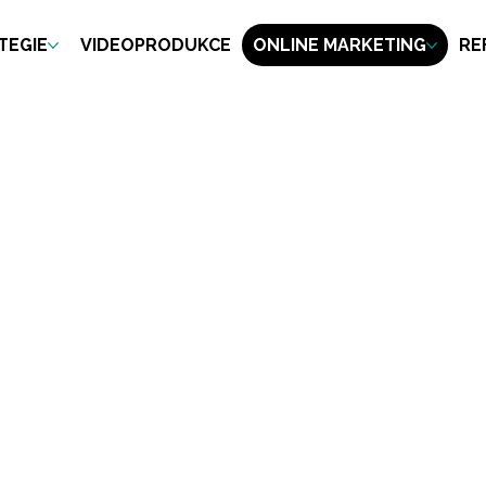
TEGIE
VIDEOPRODUKCE
ONLINE MARKETING
RE
vás neví? Zkoušeli jste reklamu, ale
i vidět tam, kde vás zákazníci opravdu
adiční marketingové kanály, klíčem je být
rádi pomůžeme.