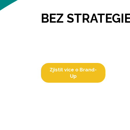
BEZ STRATEGI
Nemáte jasnou a dlouhodobou strategii? 
Žádný problém!
Náš program Brand-Up vám pomůže definov
Zjistit více o Brand-
Up
STRAT