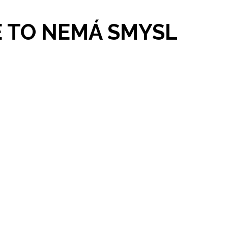
E TO NEMÁ SMYSL
Ani určené cíle, kterých chcete dosáhnout?
at cíle, cílové publikum i komunikační styl.
EGII MÁTE?