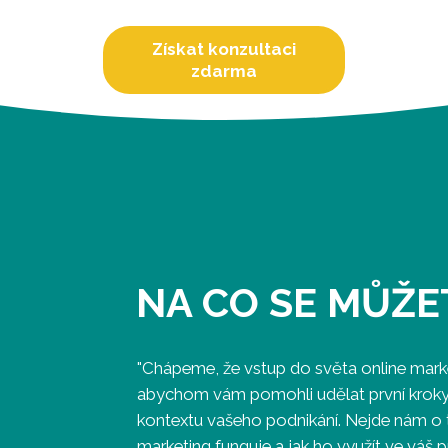
Získat konzultaci
zdarma
NA CO SE MŮŽ
"Chápeme, že vstup do světa online mark
abychom vám pomohli udělat první kroky 
kontextu vašeho podnikání. Nejde nám o to
marketing funguje a jak ho využít ve váš 