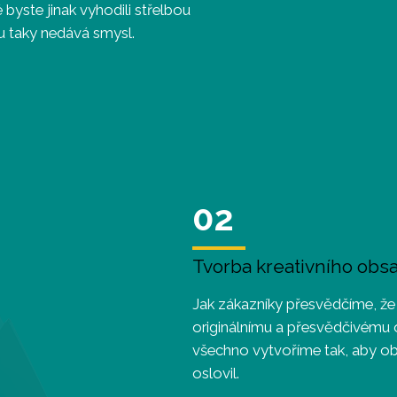
é byste jinak vyhodili střelbou
u taky nedává smysl.
02
Tvorba kreativního obs
Jak zákazníky přesvědčíme, že 
originálnímu a přesvědčivému ob
všechno vytvoříme tak, aby o
oslovil.