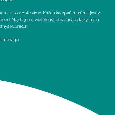
oda – a to dobře víme. Každá kampaň musí mít jasný
pad. Nejde jen o viditelnost či nasbírané lajky, ale o
yznys kupředu."
ia manager