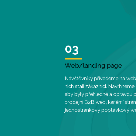
03
Web/landing page
Návštěvníky přivedeme na web,
nich stali zákazníci. Navrhneme
aby byly přehledné a opravdu pr
prodejní B2B web, kariérní str
jednostránkový poptávkový w