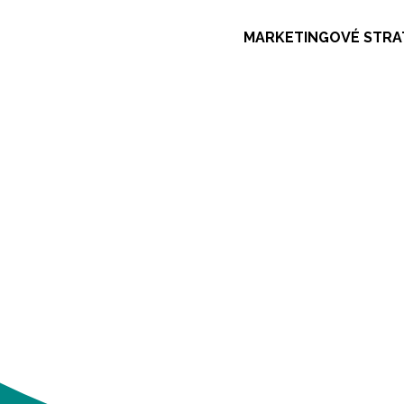
MARKETINGOVÉ STRA
Máte skvělý produkt nebo službu, ale nikdo o 
výsledky se nedostavily? Možná jste jen nebyl
hledají.
Ať už jde o vyhledávače, sociální sítě nebo tr
tam, kde vaši zákazníci tráví čas. S tím vám 